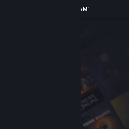
เข้าสู่ระบบ
ร้านค้า
ชุมชน
เกี่ยวกับ
ฝ่ายสนับสนุน
เปลี่ยนภาษา
รับแอป Steam แบบพกพา
ชมเว็บไซต์สำหรับเดสก์ท็อป