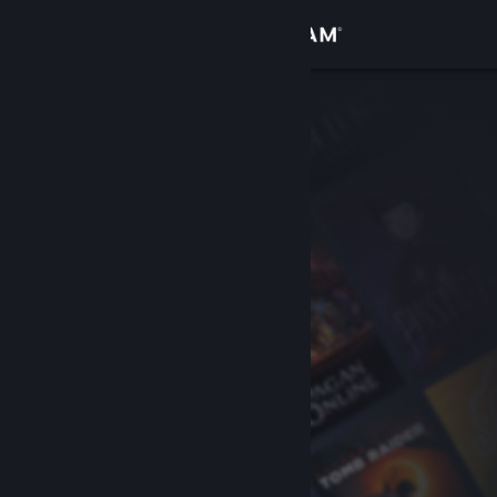
เข้าสู่ระบบ
ร้านค้า
ชุมชน
เกี่ยวกับ
ฝ่ายสนับสนุน
เปลี่ยนภาษา
รับแอป Steam แบบพกพา
ชมเว็บไซต์สำหรับเดสก์ท็อป