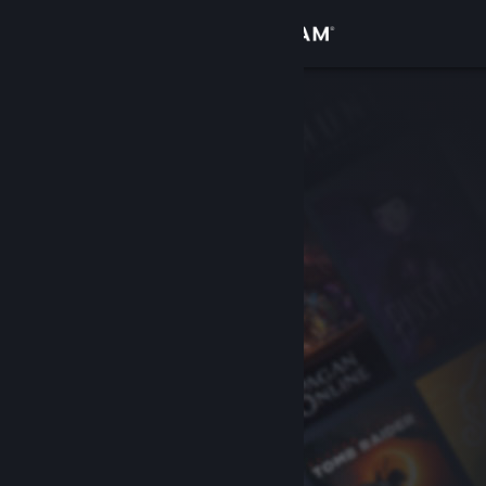
เข้าสู่ระบบ
ร้านค้า
ชุมชน
เกี่ยวกับ
ฝ่ายสนับสนุน
เปลี่ยนภาษา
รับแอป Steam แบบพกพา
ชมเว็บไซต์สำหรับเดสก์ท็อป