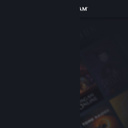
เข้าสู่ระบบ
ร้านค้า
ชุมชน
เกี่ยวกับ
ฝ่ายสนับสนุน
เปลี่ยนภาษา
รับแอป Steam แบบพกพา
ชมเว็บไซต์สำหรับเดสก์ท็อป