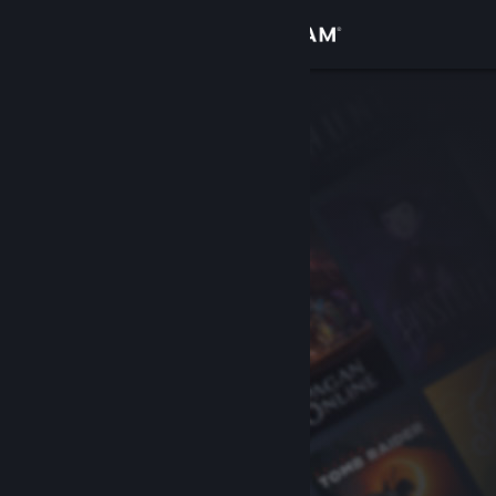
เข้าสู่ระบบ
ร้านค้า
ชุมชน
เกี่ยวกับ
ฝ่ายสนับสนุน
เปลี่ยนภาษา
รับแอป Steam แบบพกพา
ชมเว็บไซต์สำหรับเดสก์ท็อป