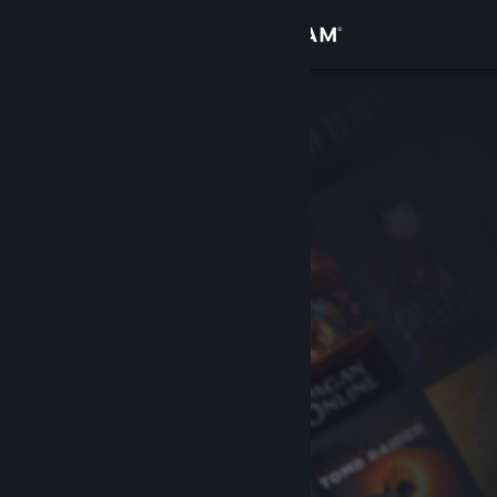
เข้าสู่ระบบ
ร้านค้า
ชุมชน
เกี่ยวกับ
ฝ่ายสนับสนุน
เปลี่ยนภาษา
รับแอป Steam แบบพกพา
ชมเว็บไซต์สำหรับเดสก์ท็อป