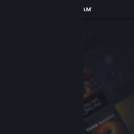
เข้าสู่ระบบ
ร้านค้า
ชุมชน
เกี่ยวกับ
ฝ่ายสนับสนุน
เปลี่ยนภาษา
รับแอป Steam แบบพกพา
ชมเว็บไซต์สำหรับเดสก์ท็อป