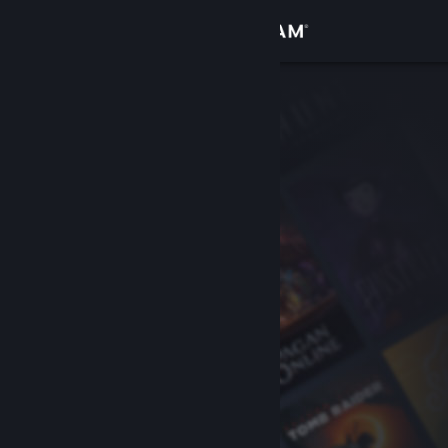
เข้าสู่ระบบ
ร้านค้า
ชุมชน
เกี่ยวกับ
ฝ่ายสนับสนุน
เปลี่ยนภาษา
รับแอป Steam แบบพกพา
ชมเว็บไซต์สำหรับเดสก์ท็อป