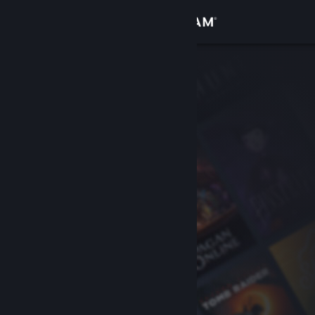
เข้าสู่ระบบ
ร้านค้า
ชุมชน
เกี่ยวกับ
ฝ่ายสนับสนุน
เปลี่ยนภาษา
รับแอป Steam แบบพกพา
ชมเว็บไซต์สำหรับเดสก์ท็อป