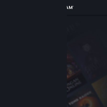
เข้าสู่ระบบ
ร้านค้า
ชุมชน
เกี่ยวกับ
ฝ่ายสนับสนุน
เปลี่ยนภาษา
รับแอป Steam แบบพกพา
ชมเว็บไซต์สำหรับเดสก์ท็อป