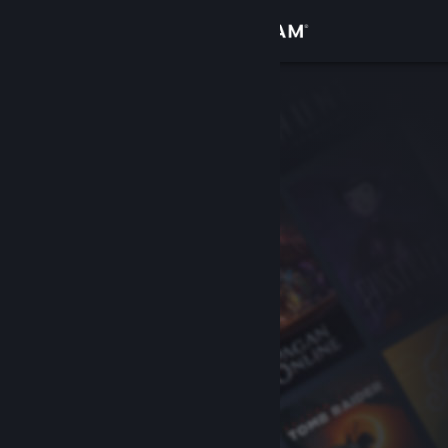
เข้าสู่ระบบ
ร้านค้า
ชุมชน
เกี่ยวกับ
ฝ่ายสนับสนุน
เปลี่ยนภาษา
รับแอป Steam แบบพกพา
ชมเว็บไซต์สำหรับเดสก์ท็อป