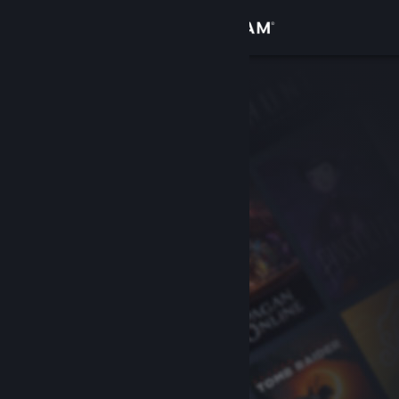
เข้าสู่ระบบ
ร้านค้า
ชุมชน
เกี่ยวกับ
ฝ่ายสนับสนุน
เปลี่ยนภาษา
รับแอป Steam แบบพกพา
ชมเว็บไซต์สำหรับเดสก์ท็อป