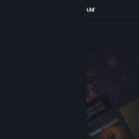
เข้าสู่ระบบ
ร้านค้า
ชุมชน
เกี่ยวกับ
ฝ่ายสนับสนุน
เปลี่ยนภาษา
รับแอป Steam แบบพกพา
ชมเว็บไซต์สำหรับเดสก์ท็อป