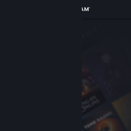
เข้าสู่ระบบ
ร้านค้า
ชุมชน
เกี่ยวกับ
ฝ่ายสนับสนุน
เปลี่ยนภาษา
รับแอป Steam แบบพกพา
ชมเว็บไซต์สำหรับเดสก์ท็อป