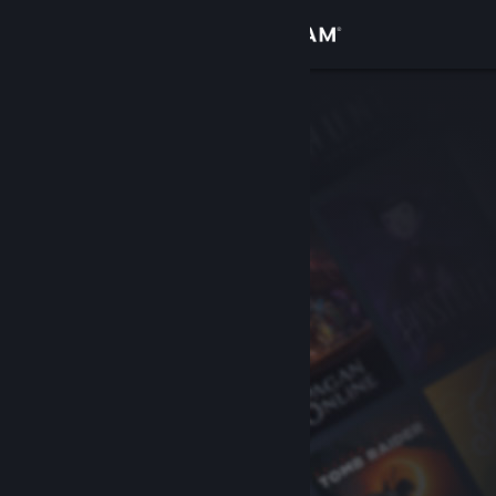
เข้าสู่ระบบ
ร้านค้า
ชุมชน
เกี่ยวกับ
ฝ่ายสนับสนุน
เปลี่ยนภาษา
รับแอป Steam แบบพกพา
ชมเว็บไซต์สำหรับเดสก์ท็อป