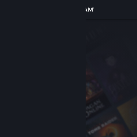
เข้าสู่ระบบ
ร้านค้า
ชุมชน
เกี่ยวกับ
ฝ่ายสนับสนุน
เปลี่ยนภาษา
รับแอป Steam แบบพกพา
ชมเว็บไซต์สำหรับเดสก์ท็อป