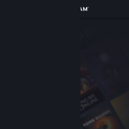
เข้าสู่ระบบ
ร้านค้า
ชุมชน
เกี่ยวกับ
ฝ่ายสนับสนุน
เปลี่ยนภาษา
รับแอป Steam แบบพกพา
ชมเว็บไซต์สำหรับเดสก์ท็อป