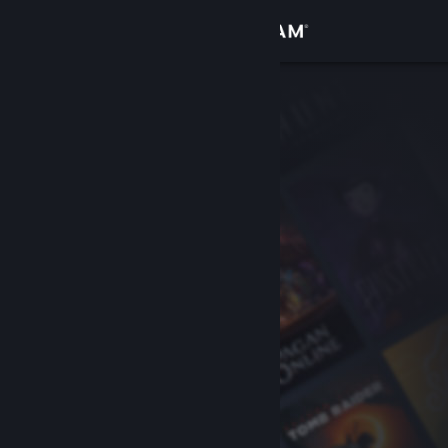
เข้าสู่ระบบ
ร้านค้า
ชุมชน
เกี่ยวกับ
ฝ่ายสนับสนุน
เปลี่ยนภาษา
รับแอป Steam แบบพกพา
ชมเว็บไซต์สำหรับเดสก์ท็อป