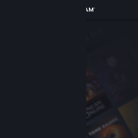
เข้าสู่ระบบ
ร้านค้า
ชุมชน
เกี่ยวกับ
ฝ่ายสนับสนุน
เปลี่ยนภาษา
รับแอป Steam แบบพกพา
ชมเว็บไซต์สำหรับเดสก์ท็อป