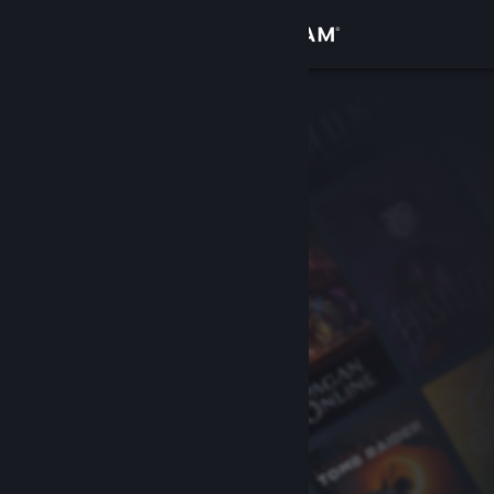
เข้าสู่ระบบ
ร้านค้า
ชุมชน
เกี่ยวกับ
ฝ่ายสนับสนุน
เปลี่ยนภาษา
รับแอป Steam แบบพกพา
ชมเว็บไซต์สำหรับเดสก์ท็อป