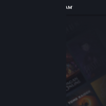
เข้าสู่ระบบ
ร้านค้า
ชุมชน
เกี่ยวกับ
ฝ่ายสนับสนุน
เปลี่ยนภาษา
รับแอป Steam แบบพกพา
ชมเว็บไซต์สำหรับเดสก์ท็อป