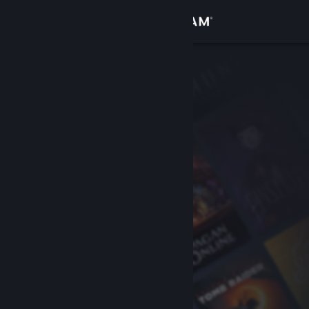
เข้าสู่ระบบ
ร้านค้า
ชุมชน
เกี่ยวกับ
ฝ่ายสนับสนุน
เปลี่ยนภาษา
รับแอป Steam แบบพกพา
ชมเว็บไซต์สำหรับเดสก์ท็อป