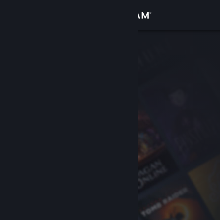
เข้าสู่ระบบ
ร้านค้า
ชุมชน
เกี่ยวกับ
ฝ่ายสนับสนุน
เปลี่ยนภาษา
รับแอป Steam แบบพกพา
ชมเว็บไซต์สำหรับเดสก์ท็อป