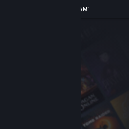
เข้าสู่ระบบ
ร้านค้า
ชุมชน
เกี่ยวกับ
ฝ่ายสนับสนุน
เปลี่ยนภาษา
รับแอป Steam แบบพกพา
ชมเว็บไซต์สำหรับเดสก์ท็อป