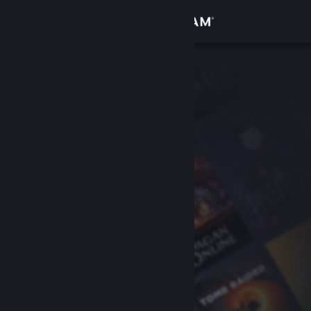
เข้าสู่ระบบ
ร้านค้า
ชุมชน
เกี่ยวกับ
ฝ่ายสนับสนุน
เปลี่ยนภาษา
รับแอป Steam แบบพกพา
ชมเว็บไซต์สำหรับเดสก์ท็อป