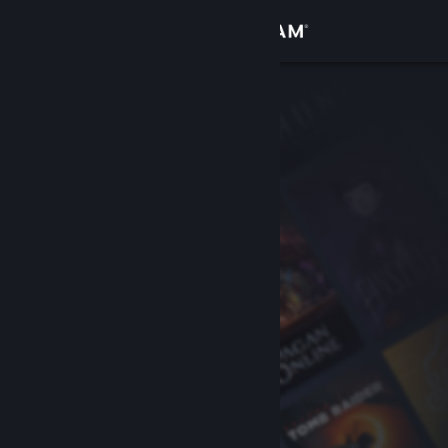
เข้าสู่ระบบ
ร้านค้า
ชุมชน
เกี่ยวกับ
ฝ่ายสนับสนุน
เปลี่ยนภาษา
รับแอป Steam แบบพกพา
ชมเว็บไซต์สำหรับเดสก์ท็อป