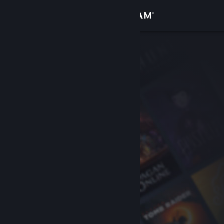
เข้าสู่ระบบ
ร้านค้า
ชุมชน
เกี่ยวกับ
ฝ่ายสนับสนุน
เปลี่ยนภาษา
รับแอป Steam แบบพกพา
ชมเว็บไซต์สำหรับเดสก์ท็อป