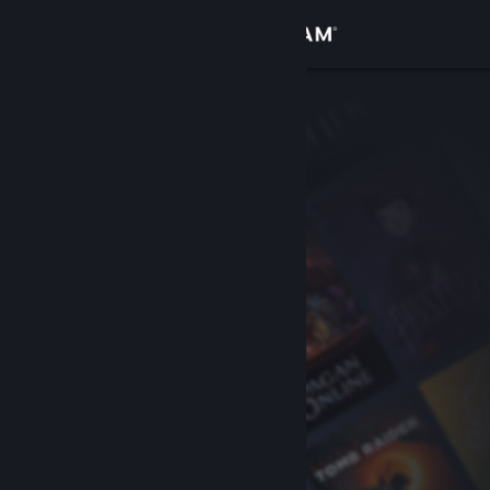
เข้าสู่ระบบ
ร้านค้า
ชุมชน
เกี่ยวกับ
ฝ่ายสนับสนุน
เปลี่ยนภาษา
รับแอป Steam แบบพกพา
ชมเว็บไซต์สำหรับเดสก์ท็อป