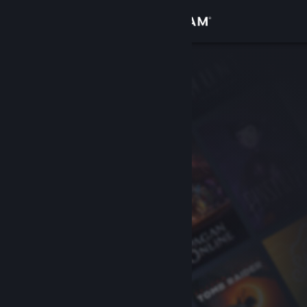
เข้าสู่ระบบ
ร้านค้า
ชุมชน
เกี่ยวกับ
ฝ่ายสนับสนุน
เปลี่ยนภาษา
รับแอป Steam แบบพกพา
ชมเว็บไซต์สำหรับเดสก์ท็อป