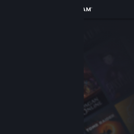
เข้าสู่ระบบ
ร้านค้า
ชุมชน
เกี่ยวกับ
ฝ่ายสนับสนุน
เปลี่ยนภาษา
รับแอป Steam แบบพกพา
ชมเว็บไซต์สำหรับเดสก์ท็อป