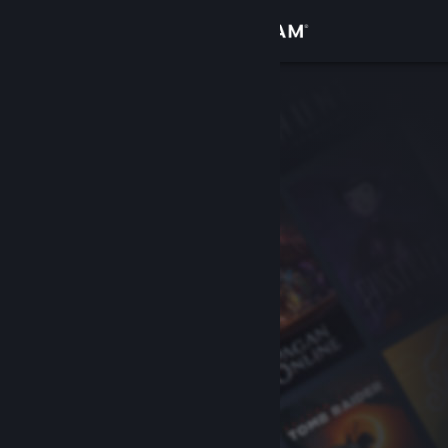
เข้าสู่ระบบ
ร้านค้า
ชุมชน
เกี่ยวกับ
ฝ่ายสนับสนุน
เปลี่ยนภาษา
รับแอป Steam แบบพกพา
ชมเว็บไซต์สำหรับเดสก์ท็อป