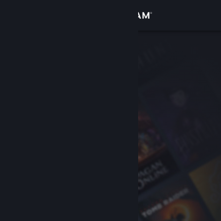
เข้าสู่ระบบ
ร้านค้า
ชุมชน
เกี่ยวกับ
ฝ่ายสนับสนุน
เปลี่ยนภาษา
รับแอป Steam แบบพกพา
ชมเว็บไซต์สำหรับเดสก์ท็อป