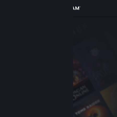
เข้าสู่ระบบ
ร้านค้า
ชุมชน
เกี่ยวกับ
ฝ่ายสนับสนุน
เปลี่ยนภาษา
รับแอป Steam แบบพกพา
ชมเว็บไซต์สำหรับเดสก์ท็อป