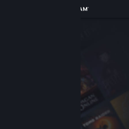
เข้าสู่ระบบ
ร้านค้า
ชุมชน
เกี่ยวกับ
ฝ่ายสนับสนุน
เปลี่ยนภาษา
รับแอป Steam แบบพกพา
ชมเว็บไซต์สำหรับเดสก์ท็อป