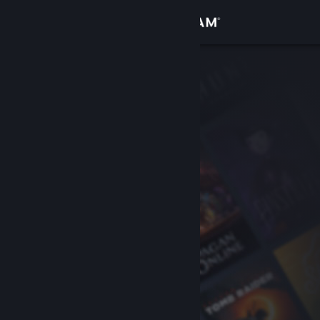
เข้าสู่ระบบ
ร้านค้า
ชุมชน
เกี่ยวกับ
ฝ่ายสนับสนุน
เปลี่ยนภาษา
รับแอป Steam แบบพกพา
ชมเว็บไซต์สำหรับเดสก์ท็อป