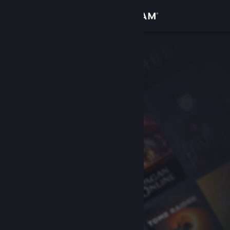
เข้าสู่ระบบ
ร้านค้า
ชุมชน
เกี่ยวกับ
ฝ่ายสนับสนุน
เปลี่ยนภาษา
รับแอป Steam แบบพกพา
ชมเว็บไซต์สำหรับเดสก์ท็อป