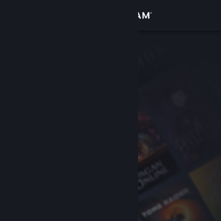
เข้าสู่ระบบ
ร้านค้า
ชุมชน
เกี่ยวกับ
ฝ่ายสนับสนุน
เปลี่ยนภาษา
รับแอป Steam แบบพกพา
ชมเว็บไซต์สำหรับเดสก์ท็อป