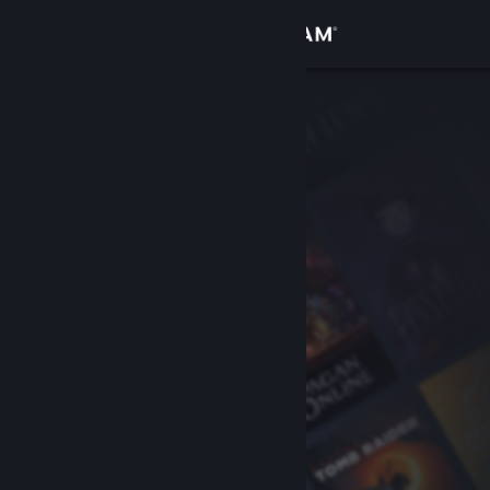
เข้าสู่ระบบ
ร้านค้า
ชุมชน
เกี่ยวกับ
ฝ่ายสนับสนุน
เปลี่ยนภาษา
รับแอป Steam แบบพกพา
ชมเว็บไซต์สำหรับเดสก์ท็อป