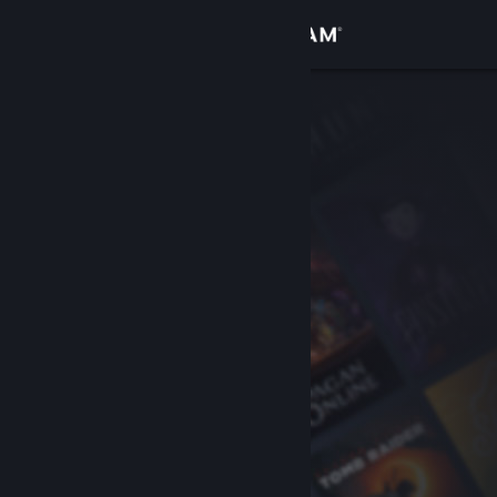
เข้าสู่ระบบ
ร้านค้า
ชุมชน
เกี่ยวกับ
ฝ่ายสนับสนุน
เปลี่ยนภาษา
รับแอป Steam แบบพกพา
ชมเว็บไซต์สำหรับเดสก์ท็อป