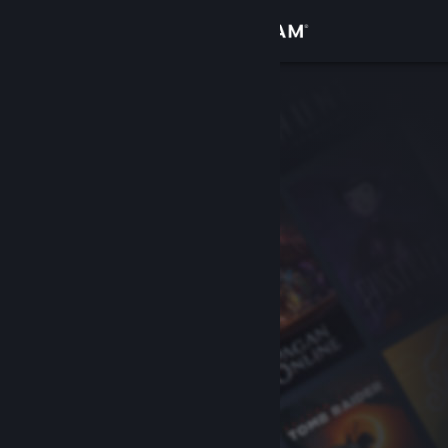
เข้าสู่ระบบ
ร้านค้า
ชุมชน
เกี่ยวกับ
ฝ่ายสนับสนุน
เปลี่ยนภาษา
รับแอป Steam แบบพกพา
ชมเว็บไซต์สำหรับเดสก์ท็อป