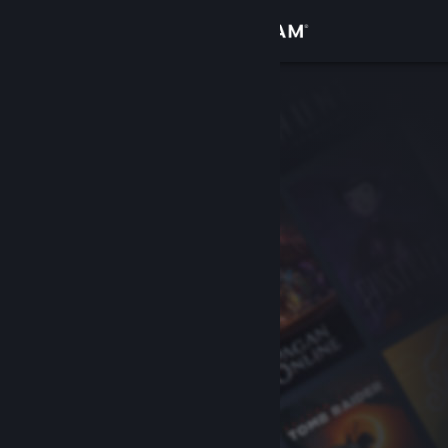
เข้าสู่ระบบ
ร้านค้า
ชุมชน
เกี่ยวกับ
ฝ่ายสนับสนุน
เปลี่ยนภาษา
รับแอป Steam แบบพกพา
ชมเว็บไซต์สำหรับเดสก์ท็อป