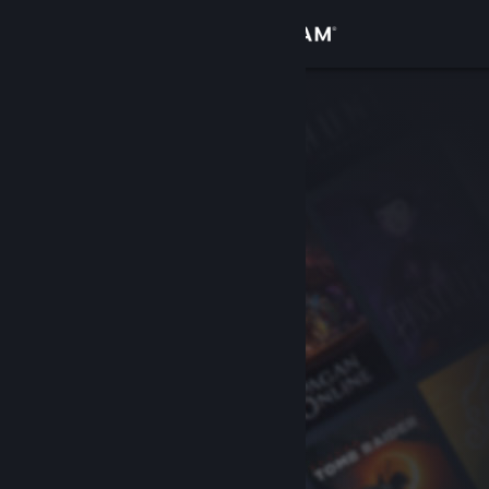
เข้าสู่ระบบ
ร้านค้า
ชุมชน
เกี่ยวกับ
ฝ่ายสนับสนุน
เปลี่ยนภาษา
รับแอป Steam แบบพกพา
ชมเว็บไซต์สำหรับเดสก์ท็อป