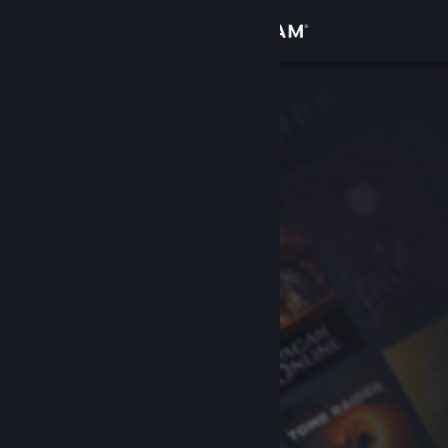
เข้าสู่ระบบ
ร้านค้า
ชุมชน
เกี่ยวกับ
ฝ่ายสนับสนุน
เปลี่ยนภาษา
รับแอป Steam แบบพกพา
ชมเว็บไซต์สำหรับเดสก์ท็อป