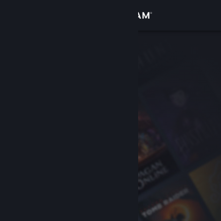
เข้าสู่ระบบ
ร้านค้า
ชุมชน
เกี่ยวกับ
ฝ่ายสนับสนุน
เปลี่ยนภาษา
รับแอป Steam แบบพกพา
ชมเว็บไซต์สำหรับเดสก์ท็อป