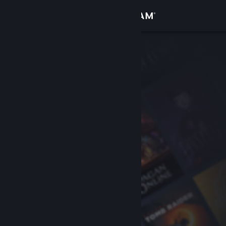
เข้าสู่ระบบ
ร้านค้า
ชุมชน
เกี่ยวกับ
ฝ่ายสนับสนุน
เปลี่ยนภาษา
รับแอป Steam แบบพกพา
ชมเว็บไซต์สำหรับเดสก์ท็อป