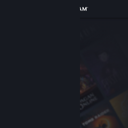
เข้าสู่ระบบ
ร้านค้า
ชุมชน
เกี่ยวกับ
ฝ่ายสนับสนุน
เปลี่ยนภาษา
รับแอป Steam แบบพกพา
ชมเว็บไซต์สำหรับเดสก์ท็อป