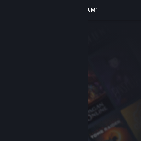
เข้าสู่ระบบ
ร้านค้า
ชุมชน
เกี่ยวกับ
ฝ่ายสนับสนุน
เปลี่ยนภาษา
รับแอป Steam แบบพกพา
ชมเว็บไซต์สำหรับเดสก์ท็อป