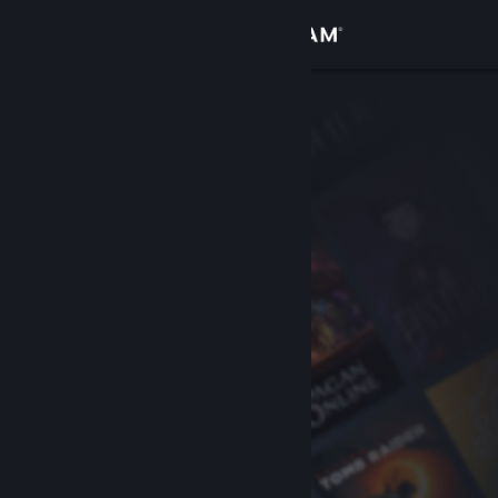
เข้าสู่ระบบ
ร้านค้า
ชุมชน
เกี่ยวกับ
ฝ่ายสนับสนุน
เปลี่ยนภาษา
รับแอป Steam แบบพกพา
ชมเว็บไซต์สำหรับเดสก์ท็อป