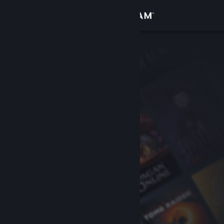
เข้าสู่ระบบ
ร้านค้า
ชุมชน
เกี่ยวกับ
ฝ่ายสนับสนุน
เปลี่ยนภาษา
รับแอป Steam แบบพกพา
ชมเว็บไซต์สำหรับเดสก์ท็อป