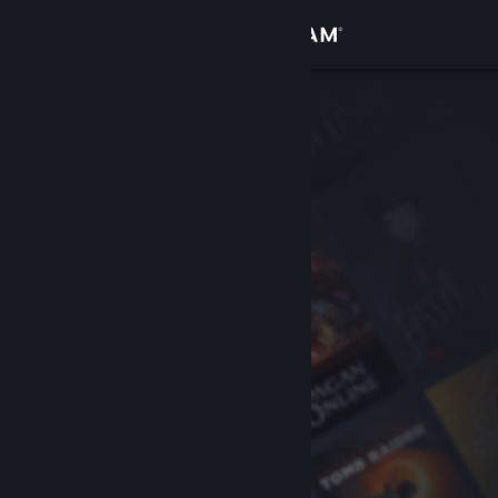
เข้าสู่ระบบ
ร้านค้า
ชุมชน
เกี่ยวกับ
ฝ่ายสนับสนุน
เปลี่ยนภาษา
รับแอป Steam แบบพกพา
ชมเว็บไซต์สำหรับเดสก์ท็อป